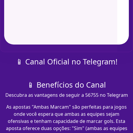
📱 Canal Oficial no Telegram!
📱 Benefícios do Canal
Descubra as vantagens de seguir a 56755 no Telegram
As apostas "Ambas Marcam" são perfeitas para jogos
onde você espera que ambas as equipes sejam
ofensivas e tenham capacidade de marcar gols. Esta
aposta oferece duas opções: "Sim" (ambas as equipes