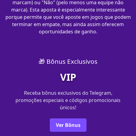
marcam) ou "Não" (pelo menos uma equipe não
marca). Esta aposta é especialmente interessante
porque permite que você aposte em jogos que podem
terminar em empate, mas ainda assim oferecem
oportunidades de ganho.
🎁 Bônus Exclusivos
VIP
Receba bônus exclusivos do Telegram,
promoções especiais e códigos promocionais
únicos!
Ver Bônus