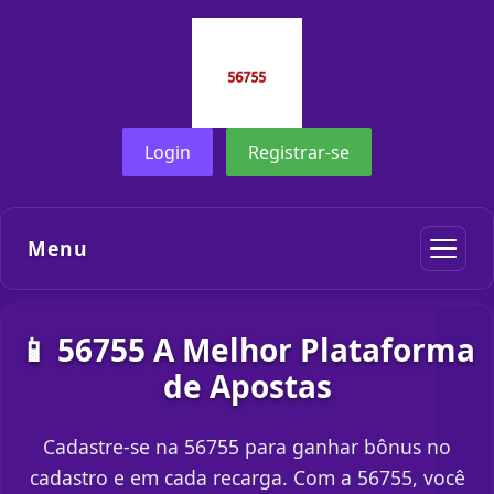
Login
Registrar-se
Menu
📱 56755 A Melhor Plataforma
de Apostas
Cadastre-se na 56755 para ganhar bônus no
cadastro e em cada recarga. Com a 56755, você