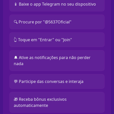
📱 Baixe o app Telegram no seu dispositivo
🔍 Procure por "@5637Oficial"
👆 Toque em "Entrar" ou "Join"
🔔 Ative as notificações para não perder
nada
💬 Participe das conversas e interaja
🎁 Receba bônus exclusivos
automaticamente