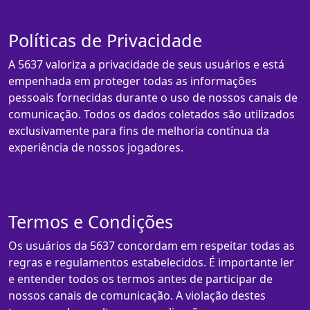
Políticas de Privacidade
A 5637 valoriza a privacidade de seus usuários e está
empenhada em proteger todas as informações
pessoais fornecidas durante o uso de nossos canais de
comunicação. Todos os dados coletados são utilizados
exclusivamente para fins de melhoria contínua da
experiência de nossos jogadores.
Termos e Condições
Os usuários da 5637 concordam em respeitar todas as
regras e regulamentos estabelecidos. É importante ler
e entender todos os termos antes de participar de
nossos canais de comunicação. A violação destes