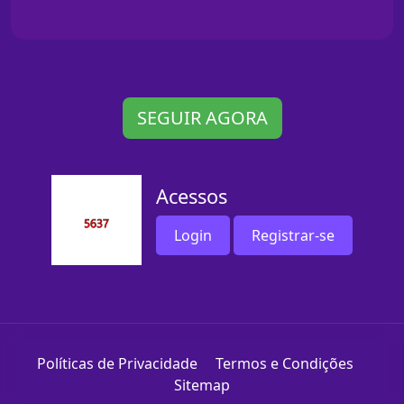
SEGUIR AGORA
Acessos
Login
Registrar-se
Políticas de Privacidade
Termos e Condições
Sitemap