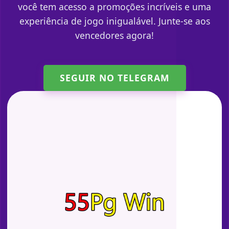
você tem acesso a promoções incríveis e uma
experiência de jogo inigualável. Junte-se aos
vencedores agora!
SEGUIR NO TELEGRAM