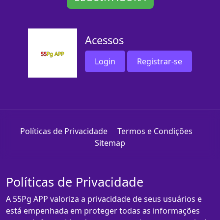
Acessos
Login
Registrar-se
Políticas de Privacidade
Termos e Condições
Sitemap
Políticas de Privacidade
A 55Pg APP valoriza a privacidade de seus usuários e
está empenhada em proteger todas as informações