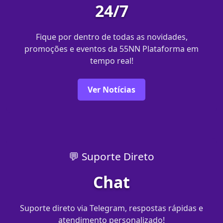
24/7
Fique por dentro de todas as novidades,
promoções e eventos da 55NN Plataforma em
tempo real!
Ver Notícias
💬 Suporte Direto
Chat
Suporte direto via Telegram, respostas rápidas e
atendimento personalizado!