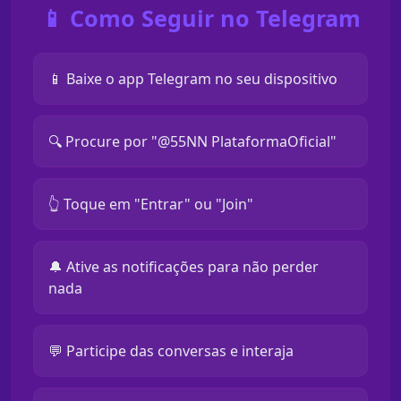
📱 Como Seguir no Telegram
📱 Baixe o app Telegram no seu dispositivo
🔍 Procure por "@55NN PlataformaOficial"
👆 Toque em "Entrar" ou "Join"
🔔 Ative as notificações para não perder
nada
💬 Participe das conversas e interaja