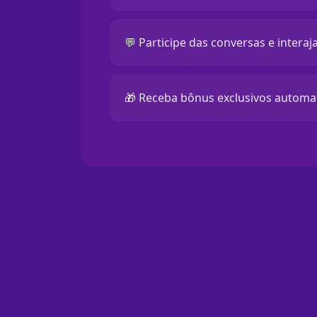
💬 Participe das conversas e interaj
🎁 Receba bônus exclusivos autom