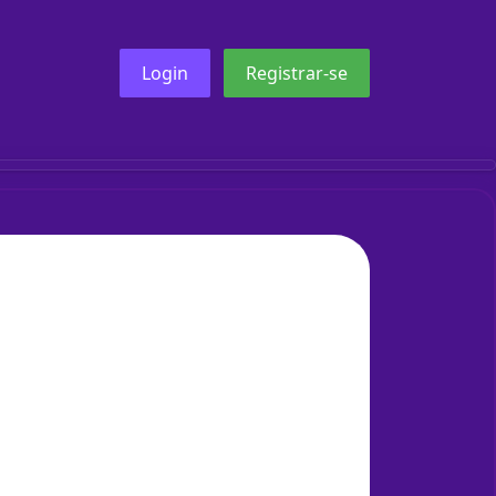
Login
Registrar-se