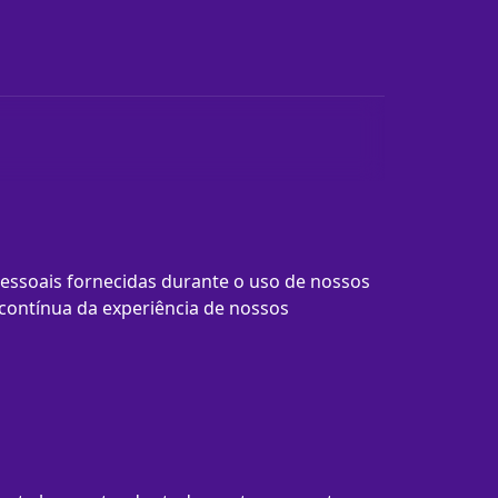
essoais fornecidas durante o uso de nossos
 contínua da experiência de nossos