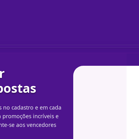
r
postas
 no cadastro e em cada
 promoções incríveis e
unte-se aos vencedores