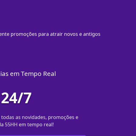
mente promoções para atrair novos e antigos
cias em Tempo Real
24/7
e todas as novidades, promoções e
da 55HH em tempo real!