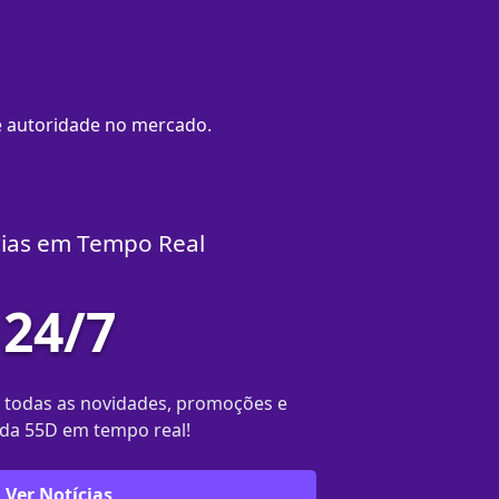
 e autoridade no mercado.
cias em Tempo Real
24/7
e todas as novidades, promoções e
 da 55D em tempo real!
Ver Notícias