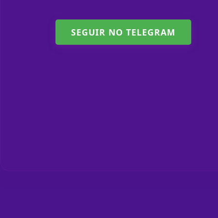
SEGUIR NO TELEGRAM