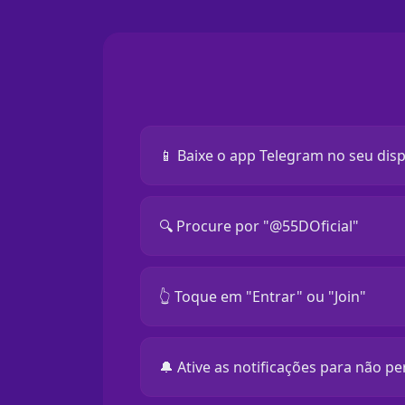
📱 Baixe o app Telegram no seu disp
🔍 Procure por "@55DOficial"
👆 Toque em "Entrar" ou "Join"
🔔 Ative as notificações para não p