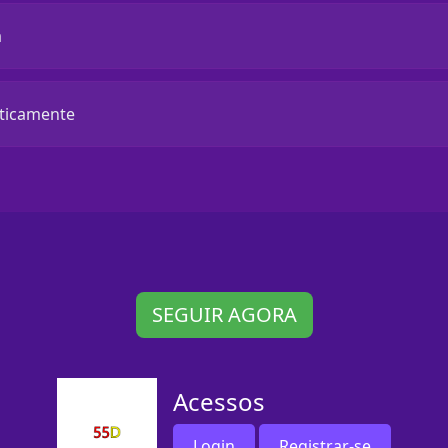
a
aticamente
SEGUIR AGORA
Acessos
Login
Registrar-se