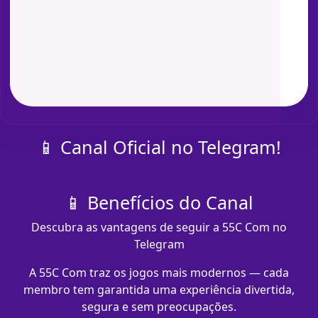
📱 Canal Oficial no Telegram!
📱 Benefícios do Canal
Descubra as vantagens de seguir a 55C Com no
Telegram
A 55C Com traz os jogos mais modernos — cada
membro tem garantida uma experiência divertida,
segura e sem preocupações.