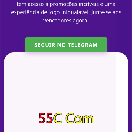
tem acesso a promoções incríveis e uma
experiência de jogo inigualável. Junte-se aos
vencedores agora!
SEGUIR NO TELEGRAM