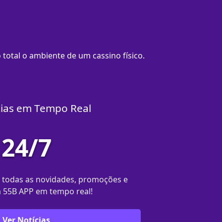
total o ambiente de um cassino físico.
cias em Tempo Real
24/7
e todas as novidades, promoções e
a 55B APP em tempo real!
Ver Notícias