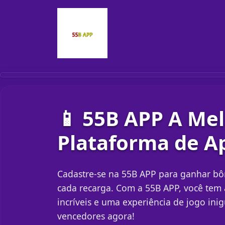
📱 55B APP A Me
Plataforma de A
Cadastre-se na 55B APP para ganhar bô
cada recarga. Com a 55B APP, você tem
incríveis e uma experiência de jogo inig
vencedores agora!