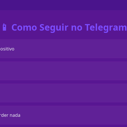
📱 Como Seguir no Telegram
ositivo
erder nada