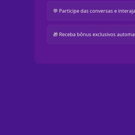
💬 Participe das conversas e interaj
🎁 Receba bônus exclusivos autom