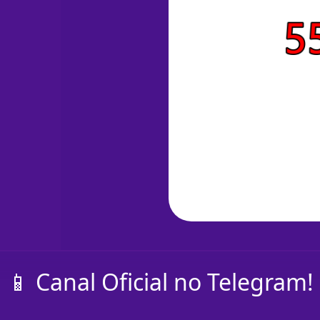
📱 Canal Oficial no Telegram!