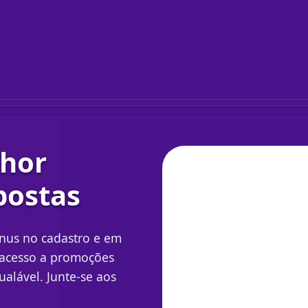
lhor
postas
nus no cadastro e em
 acesso a promoções
ualável. Junte-se aos