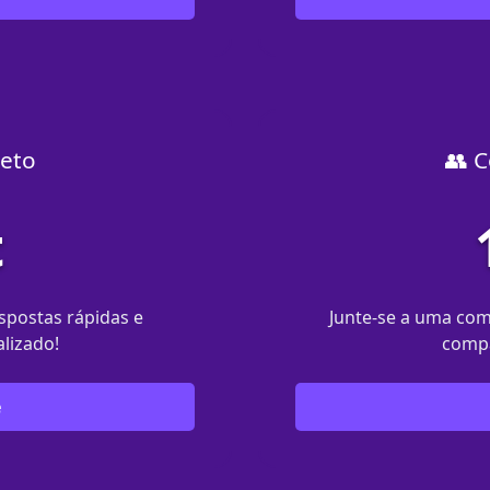
reto
👥 
t
espostas rápidas e
Junte-se a uma com
lizado!
compa
e