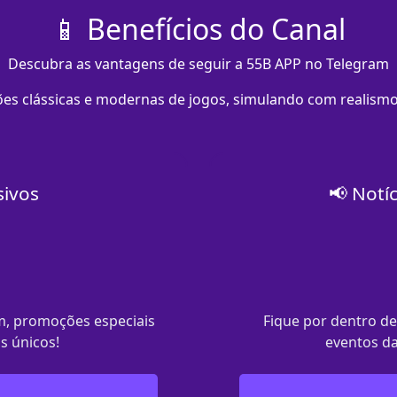
📱 Benefícios do Canal
Descubra as vantagens de seguir a 55B APP no Telegram
ões clássicas e modernas de jogos, simulando com realismo 
sivos
📢 Notí
m, promoções especiais
Fique por dentro d
s únicos!
eventos d