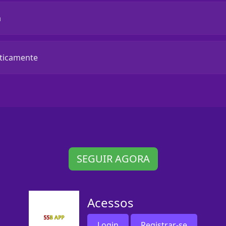
a
aticamente
SEGUIR AGORA
Acessos
Login
Registrar-se