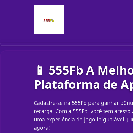
📱 555Fb A Melh
Plataforma de A
Cadastre-se na 555Fb para ganhar bônu
recarga. Com a 555Fb, você tem acesso 
uma experiência de jogo inigualável. J
agora!