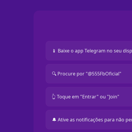
📱 Baixe o app Telegram no seu disp
🔍 Procure por "@555FbOficial"
👆 Toque em "Entrar" ou "Join"
🔔 Ative as notificações para não p