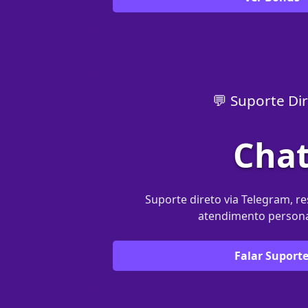
💬 Suporte Di
Cha
Suporte direto via Telegram, r
atendimento persona
Falar Suport