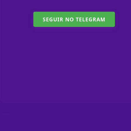
SEGUIR NO TELEGRAM