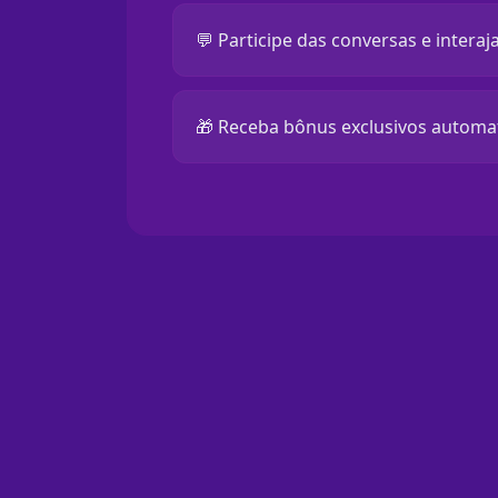
💬 Participe das conversas e interaj
🎁 Receba bônus exclusivos autom