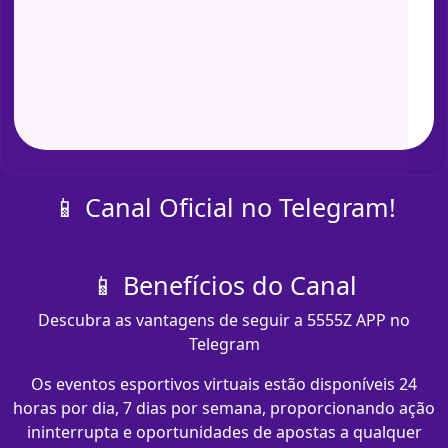
📱 Canal Oficial no Telegram!
📱 Benefícios do Canal
Descubra as vantagens de seguir a 5555Z APP no
Telegram
Os eventos esportivos virtuais estão disponíveis 24
horas por dia, 7 dias por semana, proporcionando ação
ininterrupta e oportunidades de apostas a qualquer