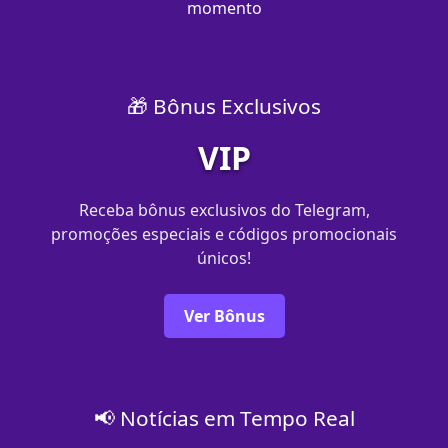
momento
🎁 Bônus Exclusivos
VIP
Receba bônus exclusivos do Telegram,
promoções especiais e códigos promocionais
únicos!
Ver Bônus
📢 Notícias em Tempo Real