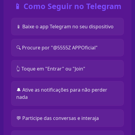
📱 Como Seguir no Telegram
📱 Baixe o app Telegram no seu dispositivo
🔍 Procure por "@5555Z APPOficial"
👆 Toque em "Entrar" ou "Join"
🔔 Ative as notificações para não perder
nada
💬 Participe das conversas e interaja