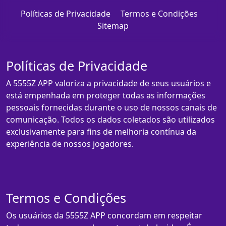
Políticas de Privacidade
Termos e Condições
Sitemap
Políticas de Privacidade
A 5555Z APP valoriza a privacidade de seus usuários e
está empenhada em proteger todas as informações
pessoais fornecidas durante o uso de nossos canais de
comunicação. Todos os dados coletados são utilizados
exclusivamente para fins de melhoria contínua da
experiência de nossos jogadores.
Termos e Condições
Os usuários da 5555Z APP concordam em respeitar