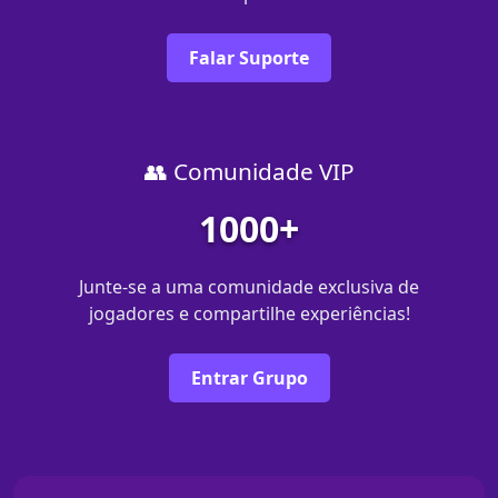
Falar Suporte
👥 Comunidade VIP
1000+
Junte-se a uma comunidade exclusiva de
jogadores e compartilhe experiências!
Entrar Grupo