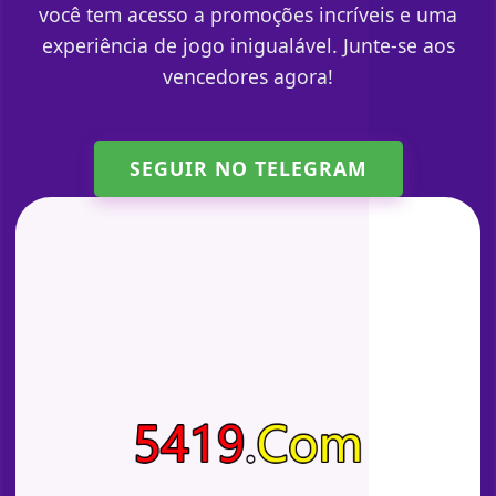
você tem acesso a promoções incríveis e uma
experiência de jogo inigualável. Junte-se aos
vencedores agora!
SEGUIR NO TELEGRAM