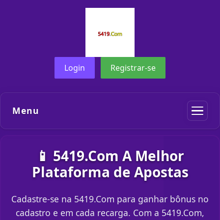
Login
Registrar-se
Menu
📱 5419.Com A Melhor
Plataforma de Apostas
Cadastre-se na 5419.Com para ganhar bônus no
cadastro e em cada recarga. Com a 5419.Com,