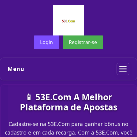
Login
Registrar-se
Menu
📱 53E.Com A Melhor
Plataforma de Apostas
Cadastre-se na 53E.Com para ganhar bônus no
cadastro e em cada recarga. Com a 53E.Com, você