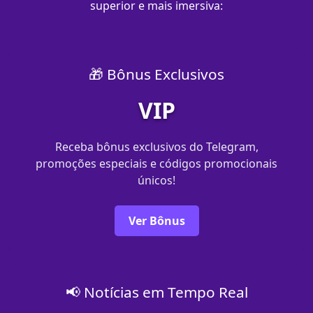
superior e mais imersiva:
🎁 Bônus Exclusivos
VIP
Receba bônus exclusivos do Telegram,
promoções especiais e códigos promocionais
únicos!
Ver Bônus
📢 Notícias em Tempo Real