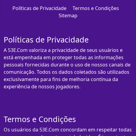
Políticas de Privacidade
Termos e Condições
Sitemap
Políticas de Privacidade
A 53E.Com valoriza a privacidade de seus usuários e
está empenhada em proteger todas as informações
pessoais fornecidas durante o uso de nossos canais de
comunicação. Todos os dados coletados são utilizados
exclusivamente para fins de melhoria contínua da
experiência de nossos jogadores.
Termos e Condições
Os usuários da 53E.Com concordam em respeitar todas