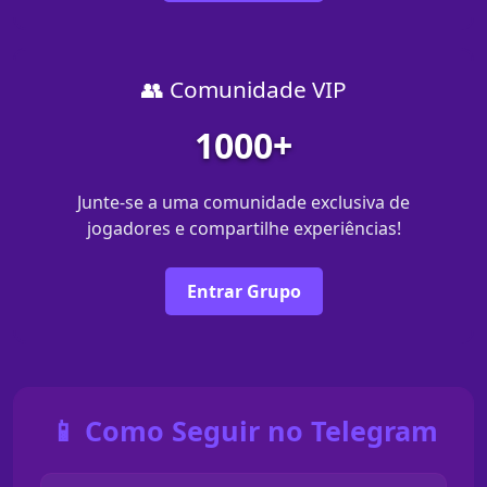
👥 Comunidade VIP
1000+
Junte-se a uma comunidade exclusiva de
jogadores e compartilhe experiências!
Entrar Grupo
📱 Como Seguir no Telegram