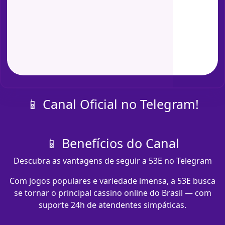
📱 Canal Oficial no Telegram!
📱 Benefícios do Canal
Descubra as vantagens de seguir a 53E no Telegram
Com jogos populares e variedade imensa, a 53E busca
se tornar o principal cassino online do Brasil — com
suporte 24h de atendentes simpáticas.