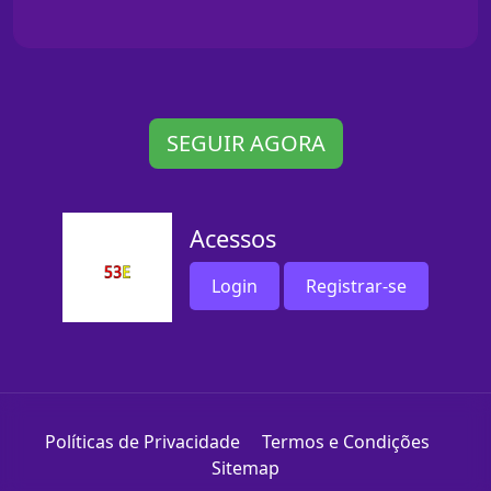
SEGUIR AGORA
Acessos
Login
Registrar-se
Políticas de Privacidade
Termos e Condições
Sitemap