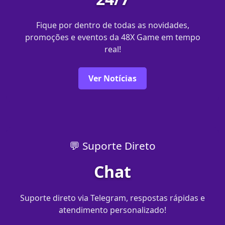
Fique por dentro de todas as novidades,
promoções e eventos da 48X Game em tempo
real!
Ver Notícias
💬 Suporte Direto
Chat
Suporte direto via Telegram, respostas rápidas e
atendimento personalizado!