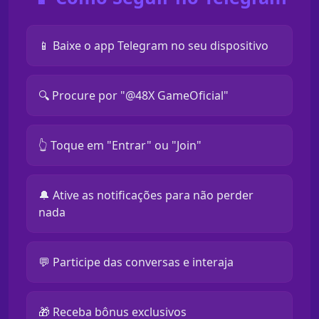
📱 Baixe o app Telegram no seu dispositivo
🔍 Procure por "@48X GameOficial"
👆 Toque em "Entrar" ou "Join"
🔔 Ative as notificações para não perder
nada
💬 Participe das conversas e interaja
🎁 Receba bônus exclusivos