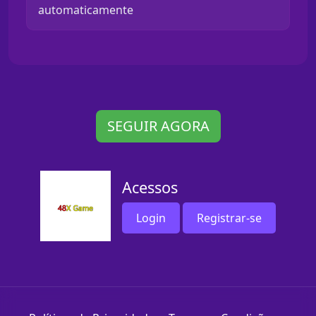
automaticamente
SEGUIR AGORA
Acessos
Login
Registrar-se