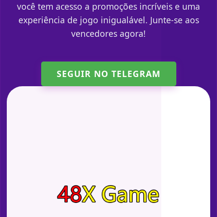
você tem acesso a promoções incríveis e uma
experiência de jogo inigualável. Junte-se aos
vencedores agora!
SEGUIR NO TELEGRAM