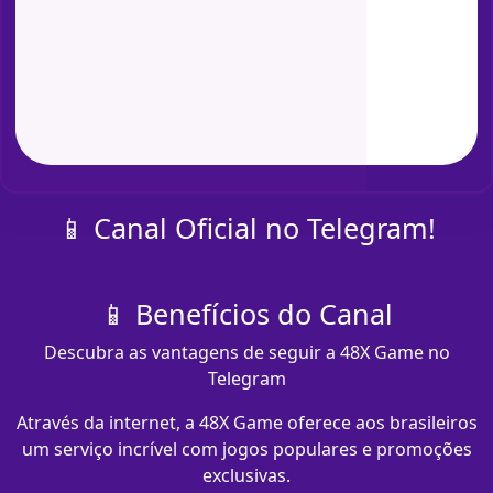
📱 Canal Oficial no Telegram!
📱 Benefícios do Canal
Descubra as vantagens de seguir a 48X Game no
Telegram
Através da internet, a 48X Game oferece aos brasileiros
um serviço incrível com jogos populares e promoções
exclusivas.