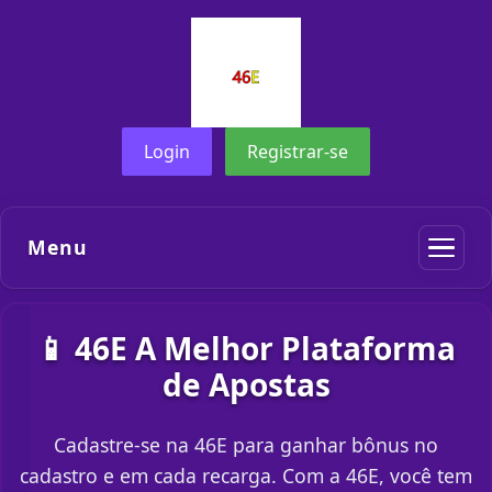
Login
Registrar-se
Menu
📱 46E A Melhor Plataforma
de Apostas
Cadastre-se na 46E para ganhar bônus no
cadastro e em cada recarga. Com a 46E, você tem