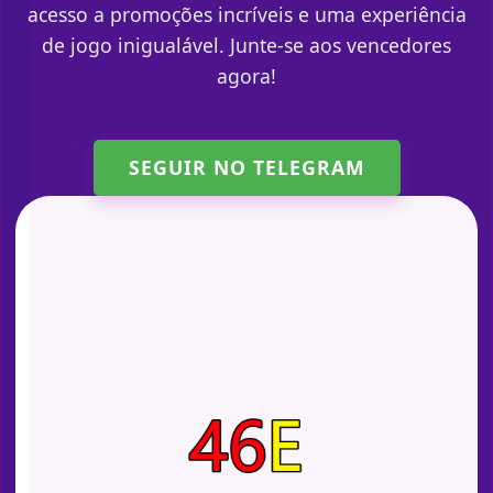
acesso a promoções incríveis e uma experiência
de jogo inigualável. Junte-se aos vencedores
agora!
SEGUIR NO TELEGRAM