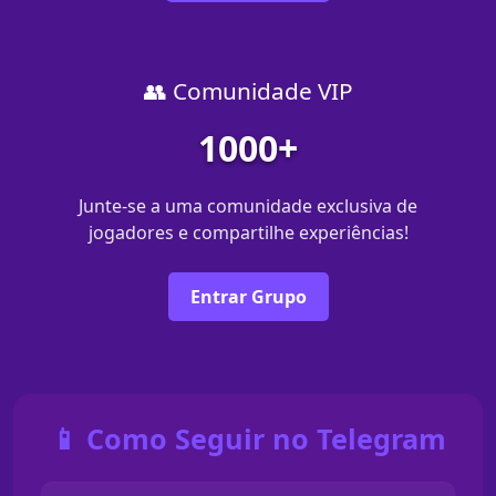
👥 Comunidade VIP
1000+
Junte-se a uma comunidade exclusiva de
jogadores e compartilhe experiências!
Entrar Grupo
📱 Como Seguir no Telegram