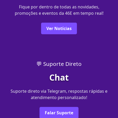
Fique por dentro de todas as novidades,
promoções e eventos da 46E em tempo real!
Ver Notícias
💬 Suporte Direto
Chat
Suporte direto via Telegram, respostas rápidas e
atendimento personalizado!
Falar Suporte