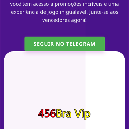
você tem acesso a promoções incríveis e uma
experiência de jogo inigualável. Junte-se aos
vencedores agora!
SEGUIR NO TELEGRAM