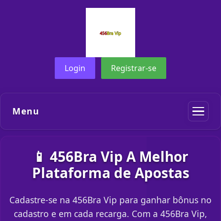
Login
Registrar-se
Menu
📱 456Bra Vip A Melhor
Plataforma de Apostas
Cadastre-se na 456Bra Vip para ganhar bônus no
cadastro e em cada recarga. Com a 456Bra Vip,