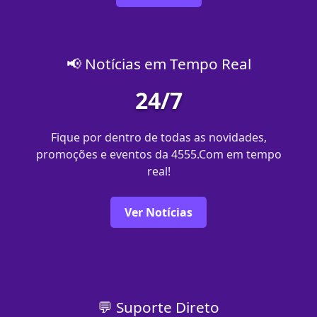
📢 Notícias em Tempo Real
24/7
Fique por dentro de todas as novidades,
promoções e eventos da 4555.Com em tempo
real!
Ver Notícias
💬 Suporte Direto