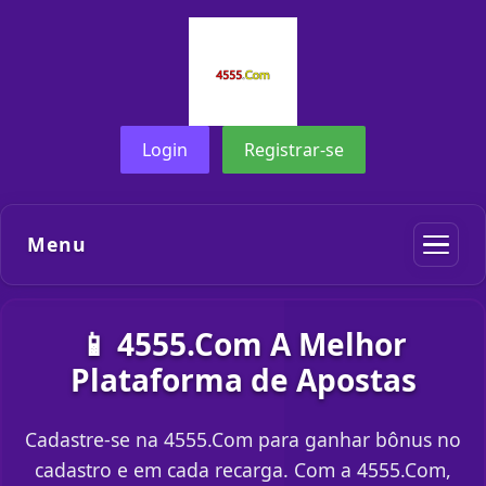
Login
Registrar-se
Menu
📱 4555.Com A Melhor
Plataforma de Apostas
Cadastre-se na 4555.Com para ganhar bônus no
cadastro e em cada recarga. Com a 4555.Com,