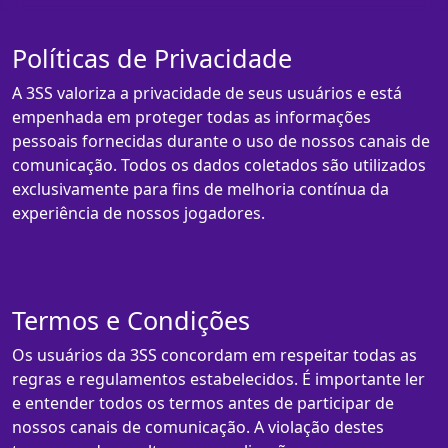
Políticas de Privacidade
A 3SS valoriza a privacidade de seus usuários e está
empenhada em proteger todas as informações
pessoais fornecidas durante o uso de nossos canais de
comunicação. Todos os dados coletados são utilizados
exclusivamente para fins de melhoria contínua da
experiência de nossos jogadores.
Termos e Condições
Os usuários da 3SS concordam em respeitar todas as
regras e regulamentos estabelecidos. É importante ler
e entender todos os termos antes de participar de
nossos canais de comunicação. A violação destes