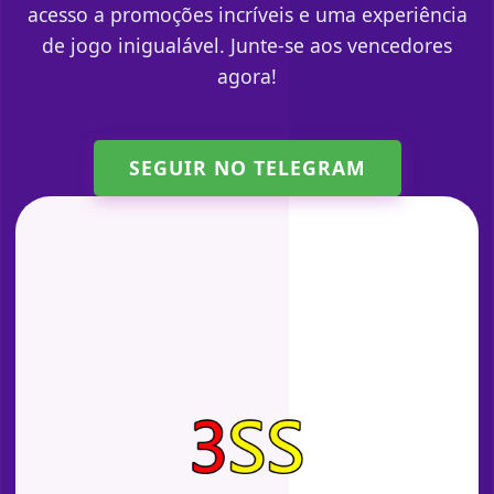
acesso a promoções incríveis e uma experiência
de jogo inigualável. Junte-se aos vencedores
agora!
SEGUIR NO TELEGRAM