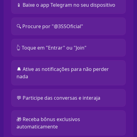
📱 Baixe o app Telegram no seu dispositivo
🔍 Procure por "@3SSOficial"
👆 Toque em "Entrar" ou "Join"
🔔 Ative as notificações para não perder
nada
💬 Participe das conversas e interaja
🎁 Receba bônus exclusivos
automaticamente