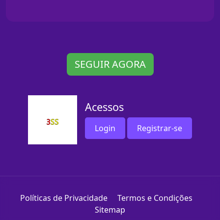
SEGUIR AGORA
Acessos
Login
Registrar-se
Políticas de Privacidade
Termos e Condições
Sitemap