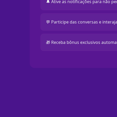
🔔 Ative as notificações para não p
💬 Participe das conversas e interaj
🎁 Receba bônus exclusivos autom