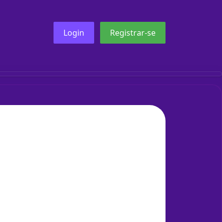
Login
Registrar-se