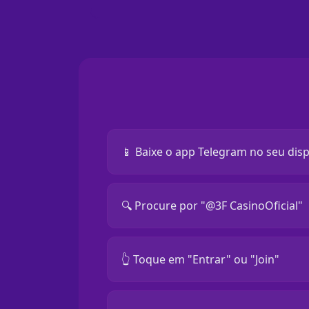
📱 Baixe o app Telegram no seu disp
🔍 Procure por "@3F CasinoOficial"
👆 Toque em "Entrar" ou "Join"