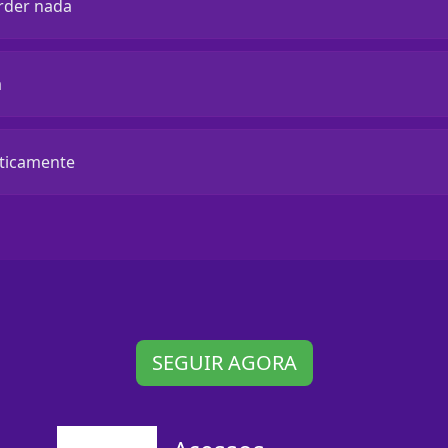
erder nada
a
aticamente
SEGUIR AGORA