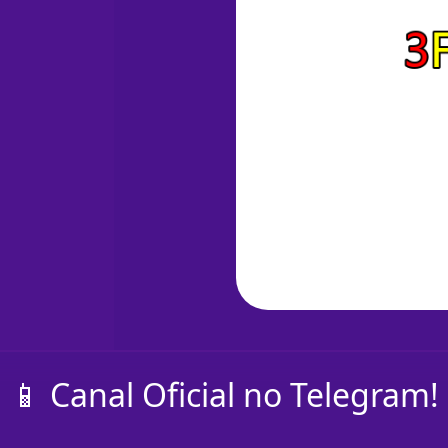
📱 Canal Oficial no Telegram!