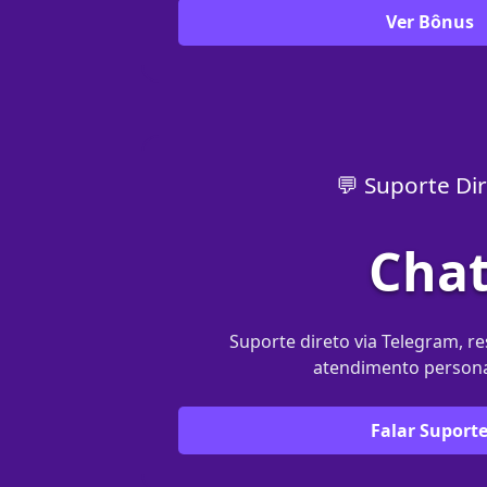
Ver Bônus
💬 Suporte Di
Cha
Suporte direto via Telegram, r
atendimento persona
Falar Suport