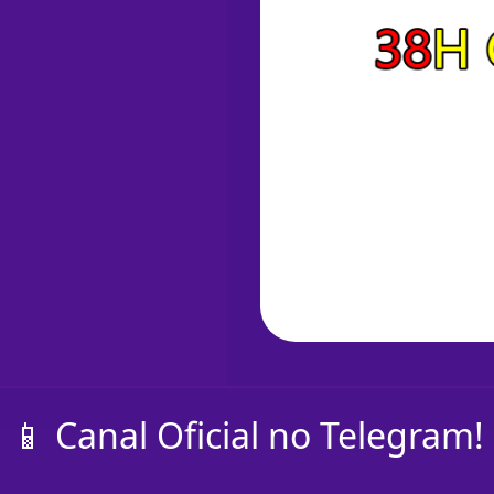
📱 Canal Oficial no Telegram!