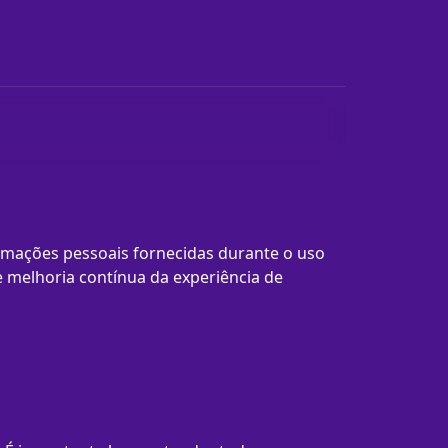
rmações pessoais fornecidas durante o uso
e melhoria contínua da experiência de