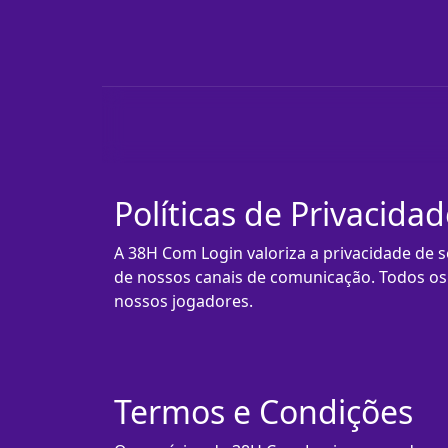
Políticas de Privacida
A 38H Com Login valoriza a privacidade de
de nossos canais de comunicação. Todos os 
nossos jogadores.
Termos e Condições