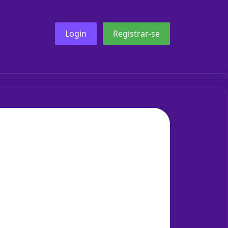
Login
Registrar-se