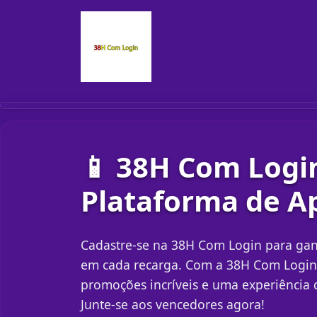
📱 38H Com Logi
Plataforma de A
Cadastre-se na 38H Com Login para gan
em cada recarga. Com a 38H Com Login,
promoções incríveis e uma experiência d
Junte-se aos vencedores agora!