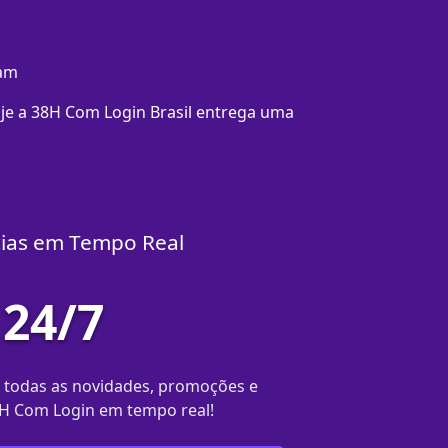
ram
je a 38H Com Login Brasil entrega uma
cias em Tempo Real
24/7
e todas as novidades, promoções e
H Com Login em tempo real!