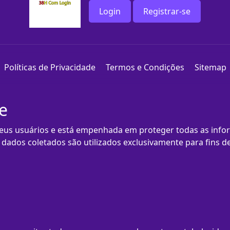
Login
Registrar-se
Políticas de Privacidade
Termos e Condições
Sitemap
de
 seus usuários e está empenhada em proteger todas as info
dados coletados são utilizados exclusivamente para fins d