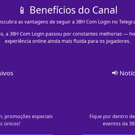
📱 Benefícios do Canal
scubra as vantagens de seguir a 38H Com Login no Teleg
, a 38H Com Login passou por constantes melhorias — ho
experiência online ainda mais fluida para os jogadores.
sivos
📢 Notí
m, promoções especiais
Fique por dentro d
s únicos!
eventos da 38