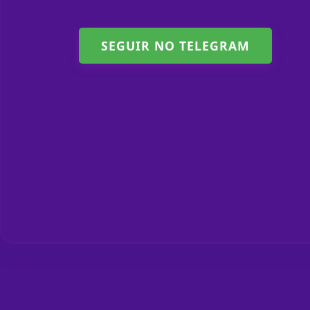
SEGUIR NO TELEGRAM