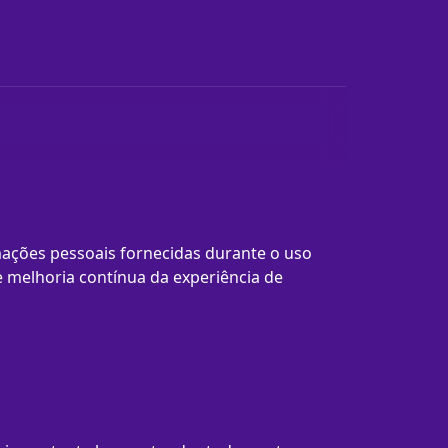
mações pessoais fornecidas durante o uso
e melhoria contínua da experiência de