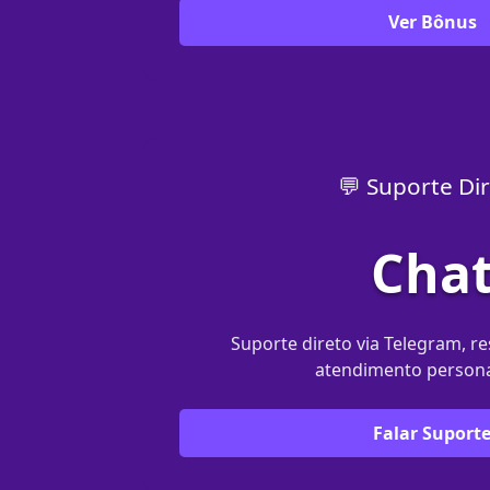
Ver Bônus
💬 Suporte Di
Cha
Suporte direto via Telegram, r
atendimento persona
Falar Suport