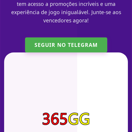
tem acesso a promoções incríveis e uma
experiência de jogo inigualável. Junte-se aos
vencedores agora!
SEGUIR NO TELEGRAM