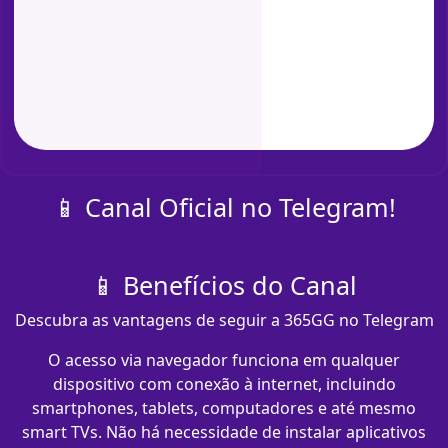
📱 Canal Oficial no Telegram!
📱 Benefícios do Canal
Descubra as vantagens de seguir a 365GG no Telegram
O acesso via navegador funciona em qualquer
dispositivo com conexão à internet, incluindo
smartphones, tablets, computadores e até mesmo
smart TVs. Não há necessidade de instalar aplicativos