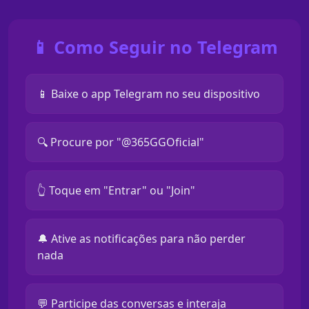
📱 Como Seguir no Telegram
📱 Baixe o app Telegram no seu dispositivo
🔍 Procure por "@365GGOficial"
👆 Toque em "Entrar" ou "Join"
🔔 Ative as notificações para não perder
nada
💬 Participe das conversas e interaja