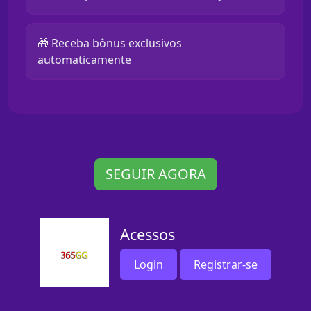
🎁 Receba bônus exclusivos
automaticamente
SEGUIR AGORA
Acessos
Login
Registrar-se