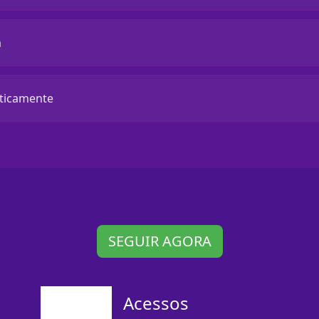
a
aticamente
SEGUIR AGORA
Acessos