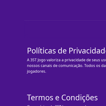
Políticas de Privacida
A 35T Jogo valoriza a privacidade de seus 
nossos canais de comunicação. Todos os dad
jogadores.
Termos e Condições