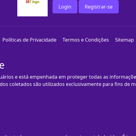
Login
Registrar-se
Políticas de Privacidade
Termos e Condições
Sitemap
de
usuários e está empenhada em proteger todas as informaçõe
os coletados são utilizados exclusivamente para fins de m