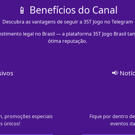
📱 Benefícios do Canal
Descubra as vantagens de seguir a 35T Jogo no Telegram
estimento legal no Brasil — a plataforma 35T Jogo Brasil
ótima reputação.
sivos
📢 Notí
m, promoções especiais
Fique por dentro d
s únicos!
eventos da