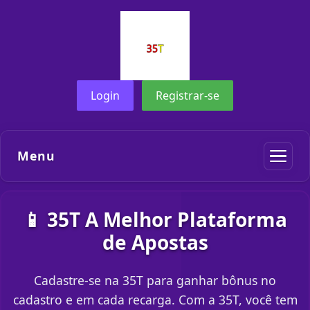
Login
Registrar-se
Menu
📱 35T A Melhor Plataforma
de Apostas
Cadastre-se na 35T para ganhar bônus no
cadastro e em cada recarga. Com a 35T, você tem