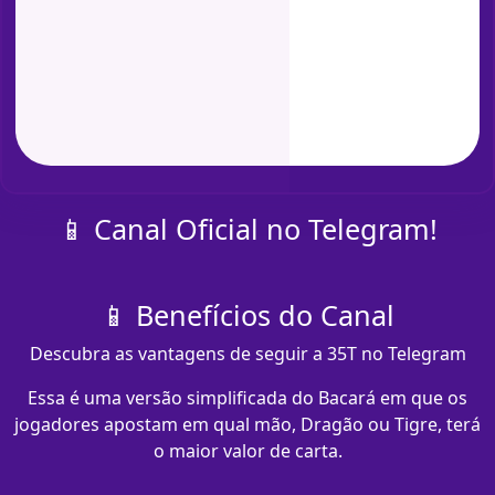
📱 Canal Oficial no Telegram!
📱 Benefícios do Canal
Descubra as vantagens de seguir a 35T no Telegram
Essa é uma versão simplificada do Bacará em que os
jogadores apostam em qual mão, Dragão ou Tigre, terá
o maior valor de carta.