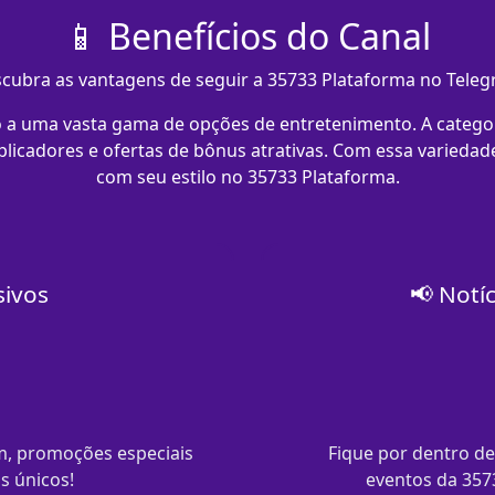
📱 Benefícios do Canal
cubra as vantagens de seguir a 35733 Plataforma no Tele
 a uma vasta gama de opções de entretenimento. A categori
licadores e ofertas de bônus atrativas. Com essa varieda
com seu estilo no 35733 Plataforma.
sivos
📢 Notí
m, promoções especiais
Fique por dentro d
s únicos!
eventos da 357