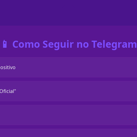
📱 Como Seguir no Telegram
ositivo
ficial"