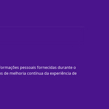
nformações pessoais fornecidas durante o
ns de melhoria contínua da experiência de