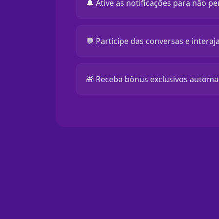
🔔 Ative as notificações para não p
💬 Participe das conversas e interaj
🎁 Receba bônus exclusivos autom