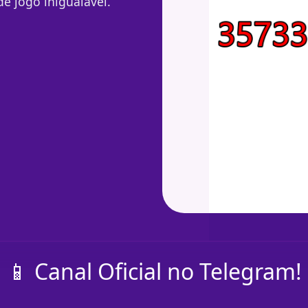
e jogo inigualável.
📱 Canal Oficial no Telegram!