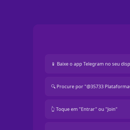
📱 Baixe o app Telegram no seu disp
🔍 Procure por "@35733 PlataformaO
👆 Toque em "Entrar" ou "Join"