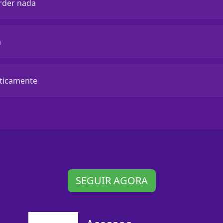
erder nada
a
aticamente
SEGUIR AGORA