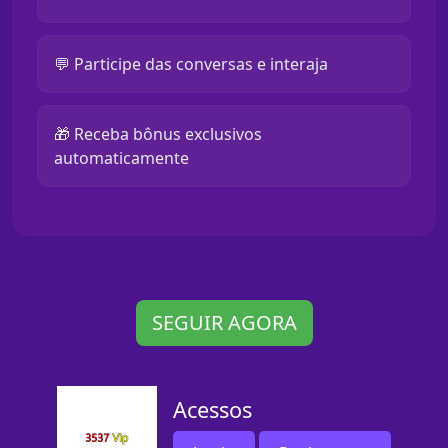
💬 Participe das conversas e interaja
🎁 Receba bônus exclusivos
automaticamente
SEGUIR AGORA
Acessos