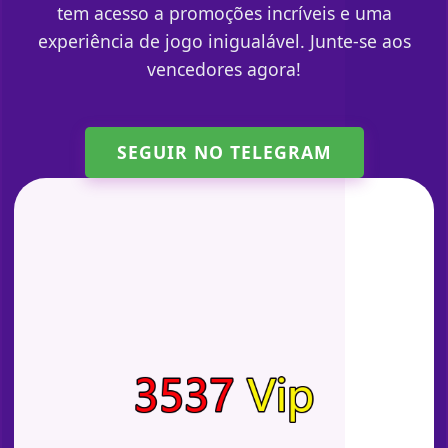
tem acesso a promoções incríveis e uma
experiência de jogo inigualável. Junte-se aos
vencedores agora!
SEGUIR NO TELEGRAM