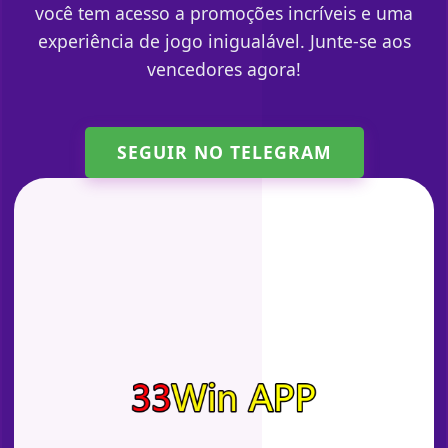
você tem acesso a promoções incríveis e uma
experiência de jogo inigualável. Junte-se aos
vencedores agora!
SEGUIR NO TELEGRAM