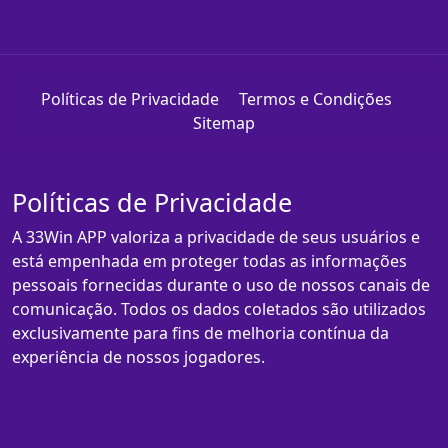
Políticas de Privacidade
Termos e Condições
Sitemap
Políticas de Privacidade
A 33Win APP valoriza a privacidade de seus usuários e
está empenhada em proteger todas as informações
pessoais fornecidas durante o uso de nossos canais de
comunicação. Todos os dados coletados são utilizados
exclusivamente para fins de melhoria contínua da
experiência de nossos jogadores.