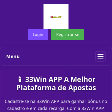
Login
Registrar-se
Menu
📱 33Win APP A Melhor
Plataforma de Apostas
Cadastre-se na 33Win APP para ganhar bônus no
cadastro e em cada recarga. Com a 33Win APP,