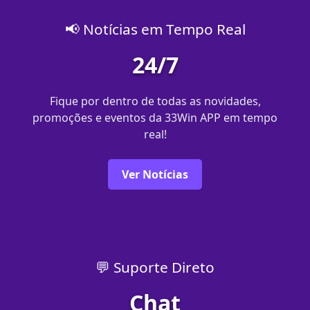
📢 Notícias em Tempo Real
24/7
Fique por dentro de todas as novidades,
promoções e eventos da 33Win APP em tempo
real!
Ver Notícias
💬 Suporte Direto
Chat