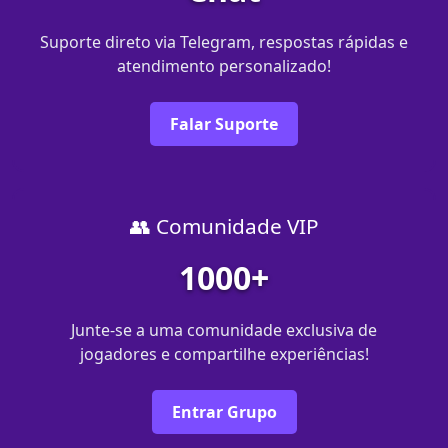
Suporte direto via Telegram, respostas rápidas e
atendimento personalizado!
Falar Suporte
👥 Comunidade VIP
1000+
Junte-se a uma comunidade exclusiva de
jogadores e compartilhe experiências!
Entrar Grupo