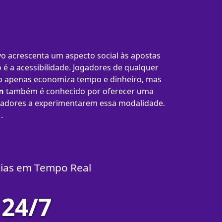
ivo acrescenta um aspecto social às apostas
 é a acessibilidade. Jogadores de qualquer
ão apenas economiza tempo e dinheiro, mas
n
também é conhecido por oferecer uma
ogadores a experimentarem essa modalidade.
.
cias em Tempo Real
24/7