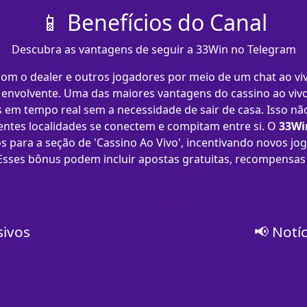
📱 Benefícios do Canal
Descubra as vantagens de seguir a 33Win no Telegram
r com o dealer e outros jogadores por meio de um chat ao v
 envolvente. Uma das maiores vantagens do cassino ao vivo
 em tempo real sem a necessidade de sair de casa. Isso n
ntes localidades se conectem e compitam entre si. O
33Wi
s para a seção de 'Cassino Ao Vivo', incentivando novos j
Esses bônus podem incluir apostas gratuitas, recompensas 
sivos
📢 Notí