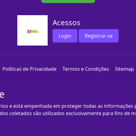
Acessos
Login
Registrar-se
Políticas de Privacidade
Termos e Condições
Sitemap
de
ários e está empenhada em proteger todas as informações 
os coletados são utilizados exclusivamente para fins de m