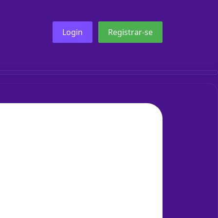
Login
Registrar-se