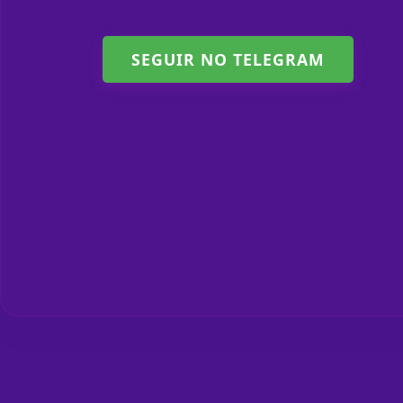
SEGUIR NO TELEGRAM