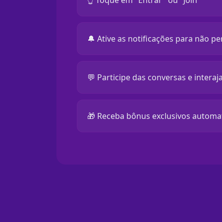
👆 Toque em "Entrar" ou "Join"
🔔 Ative as notificações para não p
💬 Participe das conversas e interaj
🎁 Receba bônus exclusivos autom