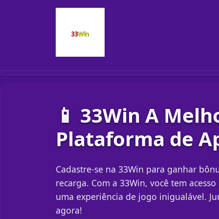
📱 33Win A Melh
Plataforma de A
Cadastre-se na 33Win para ganhar bônu
recarga. Com a 33Win, você tem acesso 
uma experiência de jogo inigualável. J
agora!