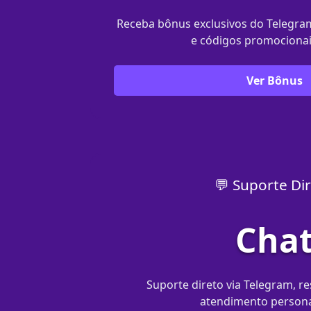
Receba bônus exclusivos do Telegra
e códigos promocionai
Ver Bônus
💬 Suporte Di
Cha
Suporte direto via Telegram, r
atendimento persona