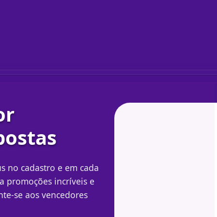
or
postas
s no cadastro e em cada
a promoções incríveis e
unte-se aos vencedores