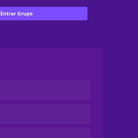
Entrar Grupo