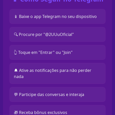
📱 Baixe o app Telegram no seu dispositivo
🔍 Procure por "@2UUuOficial"
👆 Toque em "Entrar" ou "Join"
🔔 Ative as notificações para não perder
nada
💬 Participe das conversas e interaja
🎁 Receba bônus exclusivos