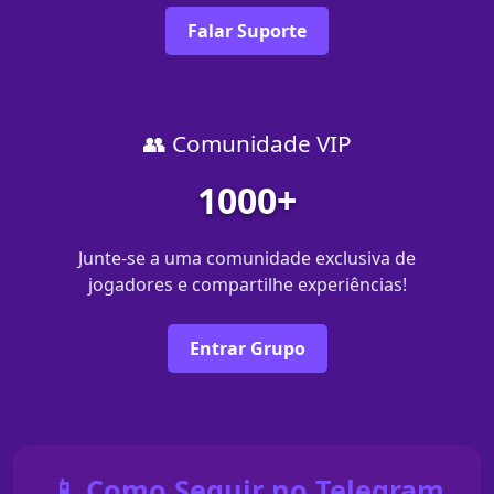
Falar Suporte
👥 Comunidade VIP
1000+
Junte-se a uma comunidade exclusiva de
jogadores e compartilhe experiências!
Entrar Grupo
📱 Como Seguir no Telegram