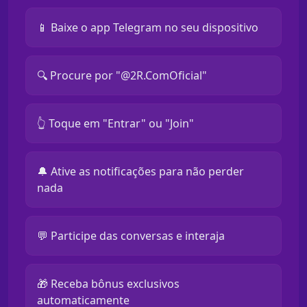
📱 Baixe o app Telegram no seu dispositivo
🔍 Procure por "@2R.ComOficial"
👆 Toque em "Entrar" ou "Join"
🔔 Ative as notificações para não perder
nada
💬 Participe das conversas e interaja
🎁 Receba bônus exclusivos
automaticamente