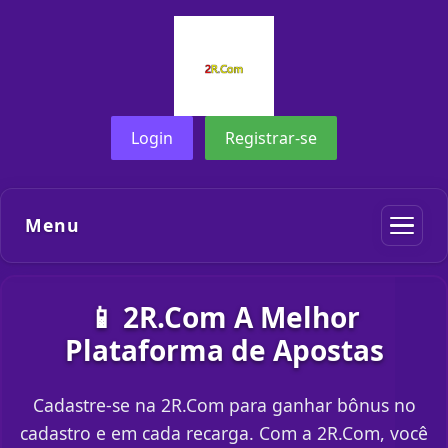
Login
Registrar-se
Menu
📱 2R.Com A Melhor
Plataforma de Apostas
Cadastre-se na 2R.Com para ganhar bônus no
cadastro e em cada recarga. Com a 2R.Com, você