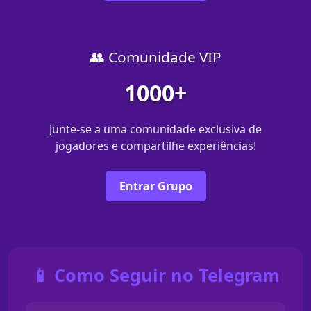
👥 Comunidade VIP
1000+
Junte-se a uma comunidade exclusiva de
jogadores e compartilhe experiências!
Entrar Grupo
📱 Como Seguir no Telegram