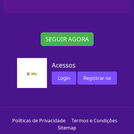
SEGUIR AGORA
Acessos
Login
Registrar-se
Políticas de Privacidade
Termos e Condições
Sitemap