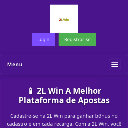
Login
Registrar-se
Menu
📱 2L Win A Melhor
Plataforma de Apostas
Cadastre-se na 2L Win para ganhar bônus no
cadastro e em cada recarga. Com a 2L Win, você