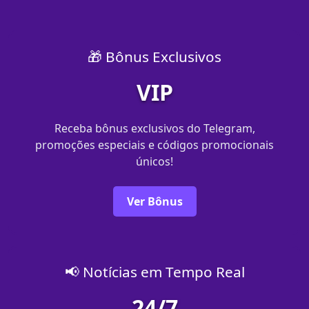
🎁 Bônus Exclusivos
VIP
Receba bônus exclusivos do Telegram,
promoções especiais e códigos promocionais
únicos!
Ver Bônus
📢 Notícias em Tempo Real
24/7