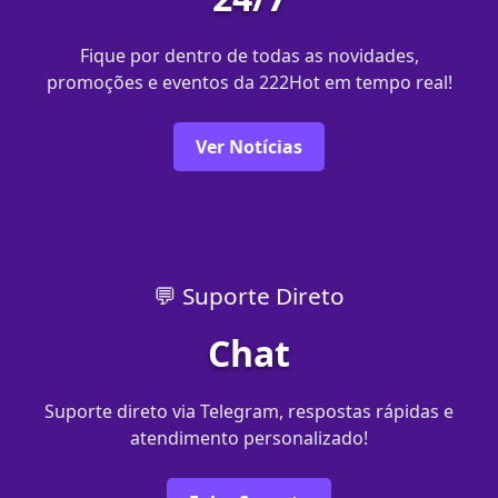
Fique por dentro de todas as novidades,
promoções e eventos da 222Hot em tempo real!
Ver Notícias
💬 Suporte Direto
Chat
Suporte direto via Telegram, respostas rápidas e
atendimento personalizado!