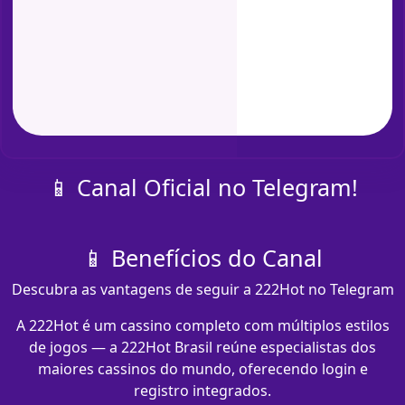
📱 Canal Oficial no Telegram!
📱 Benefícios do Canal
Descubra as vantagens de seguir a 222Hot no Telegram
A 222Hot é um cassino completo com múltiplos estilos
de jogos — a 222Hot Brasil reúne especialistas dos
maiores cassinos do mundo, oferecendo login e
registro integrados.