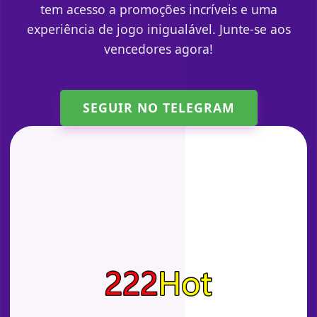
tem acesso a promoções incríveis e uma
experiência de jogo inigualável. Junte-se aos
vencedores agora!
SEGUIR NO TELEGRAM