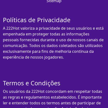
Sitemap
Políticas de Privacidade
A 222Hot valoriza a privacidade de seus usuários e está
empenhada em proteger todas as informações
pessoais fornecidas durante o uso de nossos canais de
comunicação. Todos os dados coletados são utilizados
exclusivamente para fins de melhoria contínua da
experiência de nossos jogadores.
Termos e Condições
Os usuários da 222Hot concordam em respeitar todas
as regras e regulamentos estabelecidos. É importante
ler e entender todos os termos antes de participar de