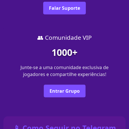
Falar Suporte
👥 Comunidade VIP
1000+
Junte-se a uma comunidade exclusiva de
jogadores e compartilhe experiências!
Entrar Grupo
📱 Como Seguir no Telegram