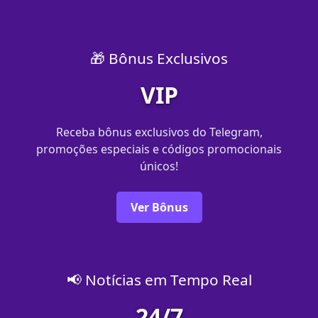
🎁 Bônus Exclusivos
VIP
Receba bônus exclusivos do Telegram,
promoções especiais e códigos promocionais
únicos!
Ver Bônus
📢 Notícias em Tempo Real
24/7