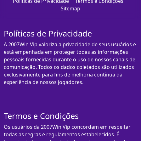
Políticas de Privacidade
Termos e Condições
Sitemap
Políticas de Privacidade
A 2007Win Vip valoriza a privacidade de seus usuários e
está empenhada em proteger todas as informações
pessoais fornecidas durante o uso de nossos canais de
comunicação. Todos os dados coletados são utilizados
exclusivamente para fins de melhoria contínua da
experiência de nossos jogadores.
Termos e Condições
Os usuários da 2007Win Vip concordam em respeitar
todas as regras e regulamentos estabelecidos. É