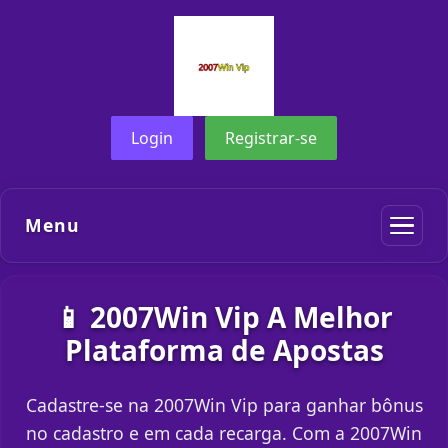
Login
Registrar-se
Menu
📱 2007Win Vip A Melhor
Plataforma de Apostas
Cadastre-se na 2007Win Vip para ganhar bônus
no cadastro e em cada recarga. Com a 2007Win