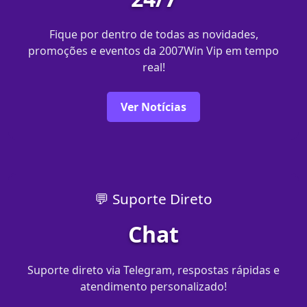
Fique por dentro de todas as novidades,
promoções e eventos da 2007Win Vip em tempo
real!
Ver Notícias
💬 Suporte Direto
Chat
Suporte direto via Telegram, respostas rápidas e
atendimento personalizado!