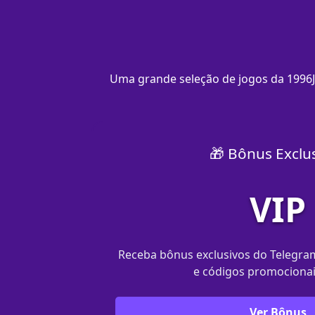
Uma grande seleção de jogos da 1996Jo
🎁 Bônus Exclu
VIP
Receba bônus exclusivos do Telegra
e códigos promocionai
Ver Bônus