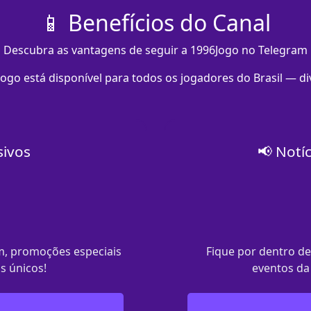
📱 Benefícios do Canal
Descubra as vantagens de seguir a 1996Jogo no Telegram
go está disponível para todos os jogadores do Brasil — d
sivos
📢 Notí
m, promoções especiais
Fique por dentro d
s únicos!
eventos da