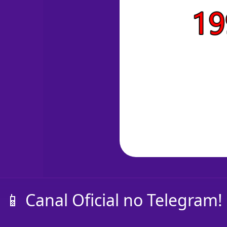
📱 Canal Oficial no Telegram!