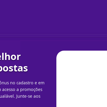
elhor
postas
ônus no cadastro e em
m acesso a promoções
ualável. Junte-se aos