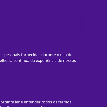
es pessoais fornecidas durante o uso de
elhoria contínua da experiência de nossos
ortante ler e entender todos os termos