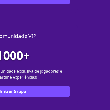
Comunidade VIP
1000+
unidade exclusiva de jogadores e
rtilhe experiências!
Entrar Grupo