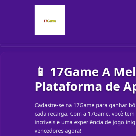
📱 17Game A Me
Plataforma de A
Cadastre-se na 17Game para ganhar bô
cada recarga. Com a 17Game, você tem
incríveis e uma experiência de jogo inig
vencedores agora!