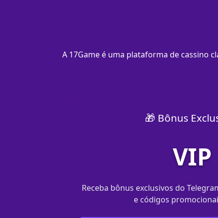
A 17Game é uma plataforma de cassino clá
🎁 Bônus Exclu
VIP
Receba bônus exclusivos do Telegra
e códigos promocionai