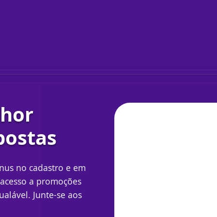
lhor
postas
nus no cadastro e em
 acesso a promoções
ualável. Junte-se aos