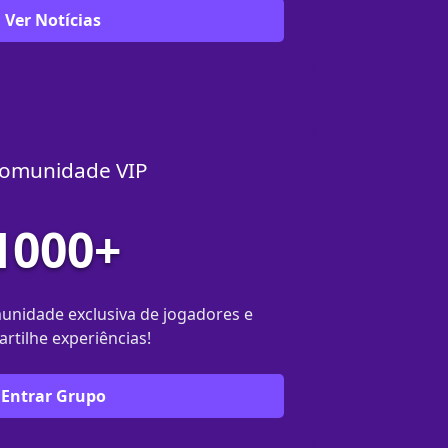
Ver Notícias
Comunidade VIP
1000+
unidade exclusiva de jogadores e
rtilhe experiências!
Entrar Grupo