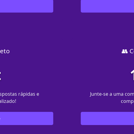
reto
👥 
t
espostas rápidas e
Junte-se a uma com
lizado!
compa
e