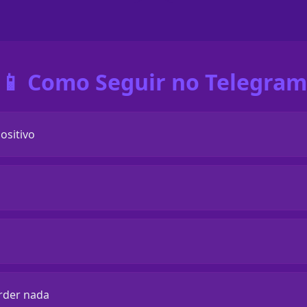
📱 Como Seguir no Telegram
ositivo
erder nada