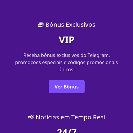
🎁 Bônus Exclusivos
VIP
Receba bônus exclusivos do Telegram,
promoções especiais e códigos promocionais
únicos!
Ver Bônus
📢 Notícias em Tempo Real
24/7