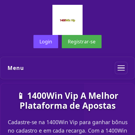
Login
Registrar-se
Menu
📱 1400Win Vip A Melhor
Plataforma de Apostas
Cadastre-se na 1400Win Vip para ganhar bônus
no cadastro e em cada recarga. Com a 1400Win