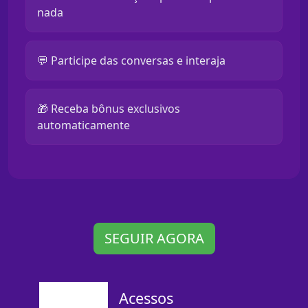
nada
💬 Participe das conversas e interaja
🎁 Receba bônus exclusivos
automaticamente
SEGUIR AGORA
Acessos