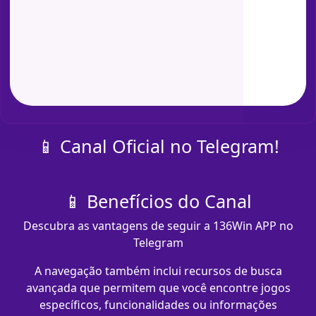
📱 Canal Oficial no Telegram!
📱 Benefícios do Canal
Descubra as vantagens de seguir a 136Win APP no
Telegram
A navegação também inclui recursos de busca
avançada que permitem que você encontre jogos
específicos, funcionalidades ou informações