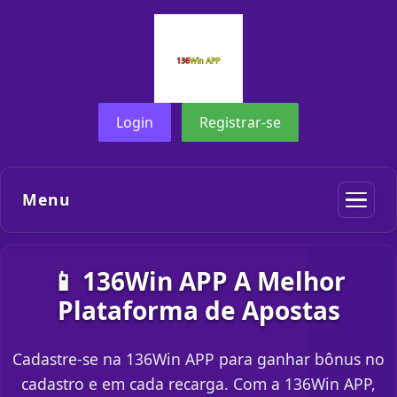
Login
Registrar-se
Menu
📱 136Win APP A Melhor
Plataforma de Apostas
Cadastre-se na 136Win APP para ganhar bônus no
cadastro e em cada recarga. Com a 136Win APP,