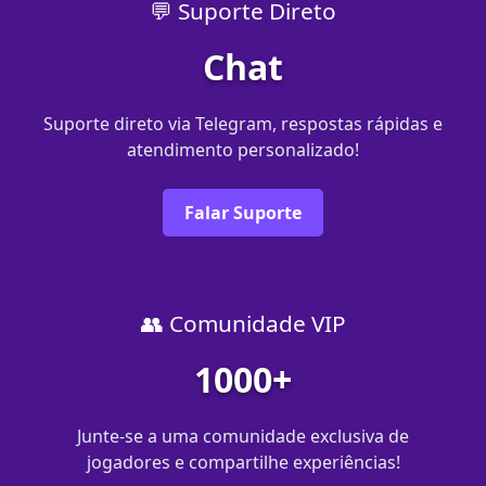
💬 Suporte Direto
Chat
Suporte direto via Telegram, respostas rápidas e
atendimento personalizado!
Falar Suporte
👥 Comunidade VIP
1000+
Junte-se a uma comunidade exclusiva de
jogadores e compartilhe experiências!