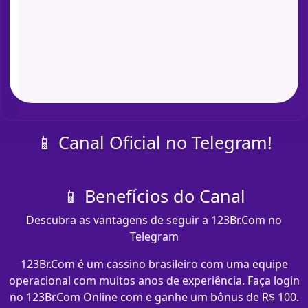
📱 Canal Oficial no Telegram!
📱 Benefícios do Canal
Descubra as vantagens de seguir a 123Br.Com no
Telegram
123Br.Com é um cassino brasileiro com uma equipe
operacional com muitos anos de experiência. Faça login
no 123Br.Com Online com e ganhe um bônus de R$ 100.