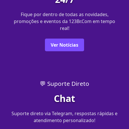
Fique por dentro de todas as novidades,
promoções e eventos da 123Br.Com em tempo
real!
Ver Notícias
💬 Suporte Direto
Chat
Suporte direto via Telegram, respostas rápidas e
atendimento personalizado!