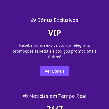
🎁 Bônus Exclusivos
VIP
Receba bônus exclusivos do Telegram,
promoções especiais e códigos promocionais
únicos!
Ver Bônus
📢 Notícias em Tempo Real
24/7