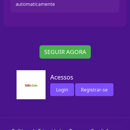
automaticamente
SEGUIR AGORA
Acessos
Login
Registrar-se