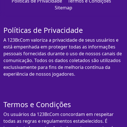
Políticas de Privacidade
Termos e Condições
Sitemap
Políticas de Privacidade
A 123Br.Com valoriza a privacidade de seus usuários e
está empenhada em proteger todas as informações
pessoais fornecidas durante o uso de nossos canais de
comunicação. Todos os dados coletados são utilizados
exclusivamente para fins de melhoria contínua da
experiência de nossos jogadores.
Termos e Condições
Os usuários da 123Br.Com concordam em respeitar
todas as regras e regulamentos estabelecidos. É