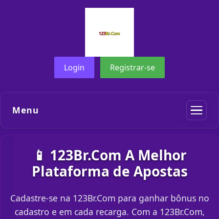
Login
Registrar-se
Menu
📱 123Br.Com A Melhor
Plataforma de Apostas
Cadastre-se na 123Br.Com para ganhar bônus no
cadastro e em cada recarga. Com a 123Br.Com,