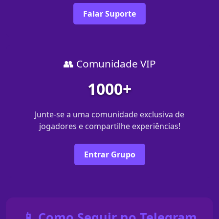
Falar Suporte
👥 Comunidade VIP
1000+
Junte-se a uma comunidade exclusiva de
jogadores e compartilhe experiências!
Entrar Grupo
📱 Como Seguir no Telegram