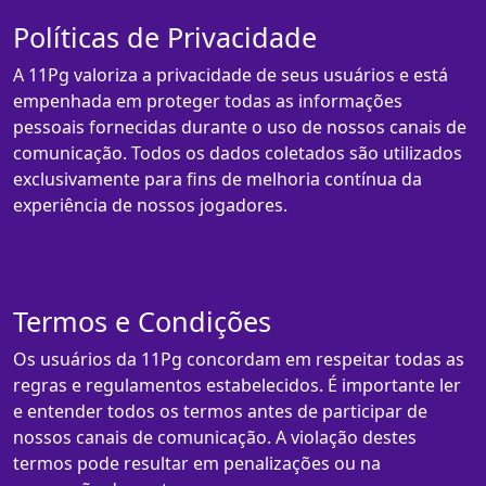
Políticas de Privacidade
A 11Pg valoriza a privacidade de seus usuários e está
empenhada em proteger todas as informações
pessoais fornecidas durante o uso de nossos canais de
comunicação. Todos os dados coletados são utilizados
exclusivamente para fins de melhoria contínua da
experiência de nossos jogadores.
Termos e Condições
Os usuários da 11Pg concordam em respeitar todas as
regras e regulamentos estabelecidos. É importante ler
e entender todos os termos antes de participar de
nossos canais de comunicação. A violação destes
termos pode resultar em penalizações ou na