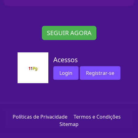
SEGUIR AGORA
Acessos
Login
Registrar-se
Políticas de Privacidade
Termos e Condições
Sitemap