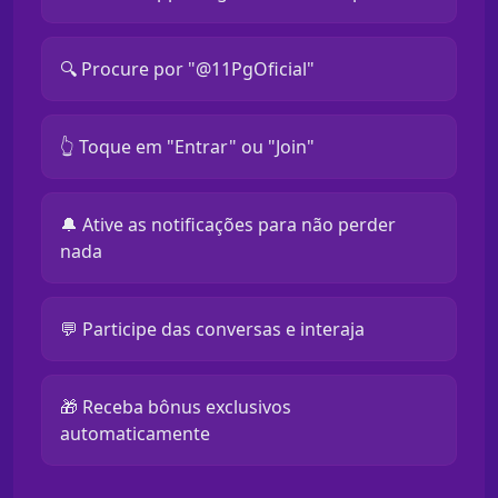
🔍 Procure por "@11PgOficial"
👆 Toque em "Entrar" ou "Join"
🔔 Ative as notificações para não perder
nada
💬 Participe das conversas e interaja
🎁 Receba bônus exclusivos
automaticamente