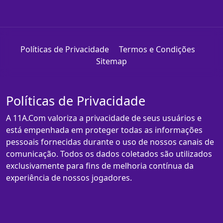
Políticas de Privacidade
Termos e Condições
Sitemap
Políticas de Privacidade
A 11A.Com valoriza a privacidade de seus usuários e
está empenhada em proteger todas as informações
pessoais fornecidas durante o uso de nossos canais de
comunicação. Todos os dados coletados são utilizados
exclusivamente para fins de melhoria contínua da
experiência de nossos jogadores.