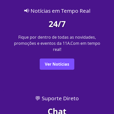
📢 Notícias em Tempo Real
24/7
Fique por dentro de todas as novidades,
promoções e eventos da 11A.Com em tempo
real!
Ver Notícias
💬 Suporte Direto
Chat