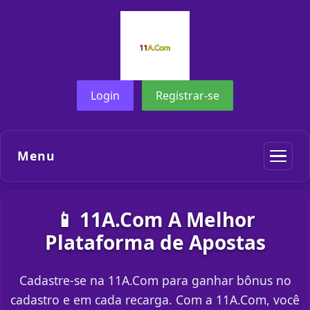
Login
Registrar-se
Menu
📱 11A.Com A Melhor
Plataforma de Apostas
Cadastre-se na 11A.Com para ganhar bônus no
cadastro e em cada recarga. Com a 11A.Com, você