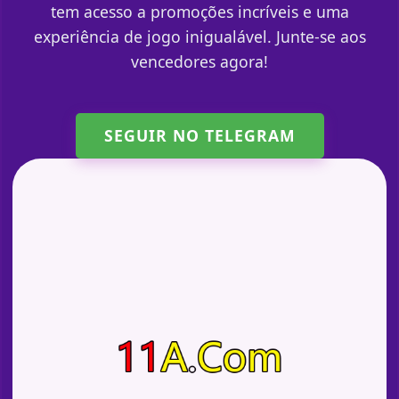
tem acesso a promoções incríveis e uma
experiência de jogo inigualável. Junte-se aos
vencedores agora!
SEGUIR NO TELEGRAM