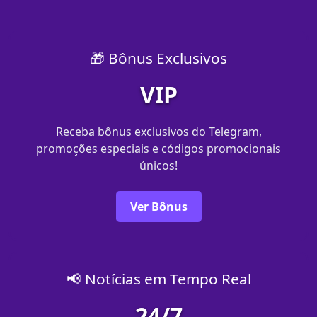
🎁 Bônus Exclusivos
VIP
Receba bônus exclusivos do Telegram,
promoções especiais e códigos promocionais
únicos!
Ver Bônus
📢 Notícias em Tempo Real
24/7