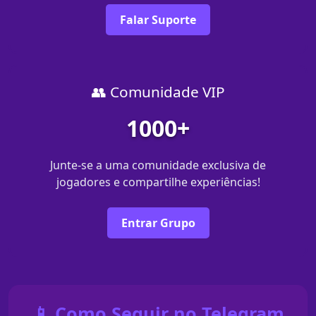
Falar Suporte
👥 Comunidade VIP
1000+
Junte-se a uma comunidade exclusiva de
jogadores e compartilhe experiências!
Entrar Grupo
📱 Como Seguir no Telegram