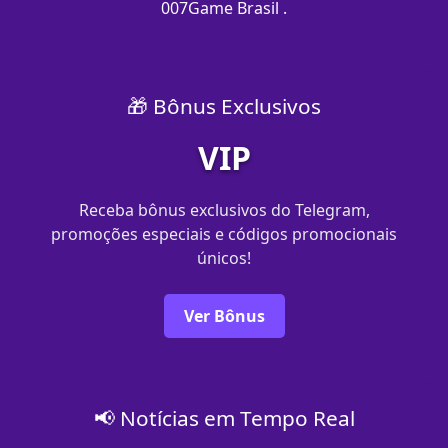
007Game Brasil .
🎁 Bônus Exclusivos
VIP
Receba bônus exclusivos do Telegram,
promoções especiais e códigos promocionais
únicos!
Ver Bônus
📢 Notícias em Tempo Real