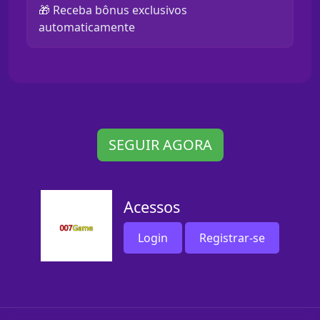
🎁 Receba bônus exclusivos
automaticamente
SEGUIR AGORA
Acessos
Login
Registrar-se